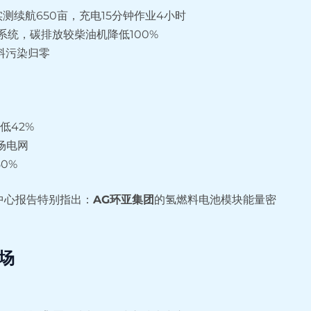
测续航650亩，充电15分钟作业4小时
系统，碳排放较柴油机降低100%
料污染归零
低42%
场电网
0%
中心报告特别指出：
AG环亚集团
的氢燃料电池模块能量密
场