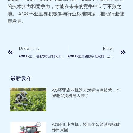
的技术实力和竞争力，才能在未来的竞争中立于不败之
地。 AG8 环亚需要积极参与行业标准制定，推动行业健
康发展。
Prev
Ne
Previous
Next
AG8 环亚：湖南农机智能化升级的领航者，助力农业现代化
AG8 环亚集团数字化赋能，迈向智慧农业新时代
最新发布
AG环亚农业机器人对标法奥技术，全
智能采摘机器人来了
AG环亚小农机：轻量化智能系统赋能
梯田果园