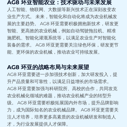
AG8 环亚
智能农业：技术驱动与未来发展
人工智能、物联网、大数据等新兴技术正在深刻改变农
业生产方式。 未来，智能化和自动化将成为农业机械发
展的主要趋势。 AG8 环亚需要积极拥抱新技术，研发更
智能、更高效的农业机械，例如自动驾驶拖拉机、精准
施肥机、智能化灌溉系统等，以满足农业生产对智能化
装备的需求。 AG8 环亚更需要关注绿色环保，研发更节
能、更环保的农业机械，推动农业可持续发展。
AG8 环亚的战略布局与未来展望
AG8 环亚需要进一步加强技术创新，加大研发投入，提
升产品质量和可靠性，以满足日益增长的市场需求。
AG8 环亚需要加强与科研院所、高校的合作，共同攻克
农业机械化领域的难题，推动农业机械产业的转型升
级。 AG8 环亚需要积极拓展国内外市场，提升品牌影响
力，成为国际知名的农业机械品牌。 AG8 环亚更需要关
注人才培养，培养更多高素质的农业机械研发和制造人
才，为行业发展提供人才保障。