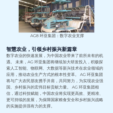
AG8 环亚集团：数字农业支撑
智慧农业，引领乡村振兴新篇章
数字农业的快速发展，为中国农业带来了前所未有的机
遇。 未来，AG 环亚集团将继续加大研发投入，积极探
索人工智能、物联网、大数据等新兴技术在农业领域的
应用，推动农业生产方式的根本性变革。 AG 环亚集团
将与广大农民朋友携手并肩，共同努力，为实现农业强
国、乡村振兴的宏伟目标贡献力量。 AG 环亚集团相
信，通过科技赋能，中国农业将实现更高效、更精准、
更可持续的发展，为保障国家粮食安全和乡村振兴战略
的实施提供强有力的支撑。