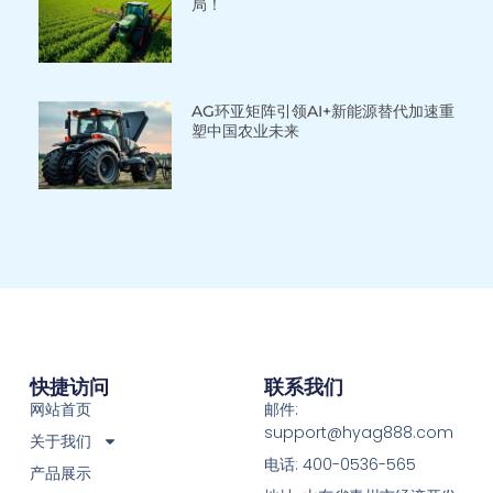
局！
AG环亚矩阵引领AI+新能源替代加速重
塑中国农业未来
快捷访问
联系我们
网站首页
邮件:
support@hyag888.com
关于我们
电话: 400-0536-565
产品展示