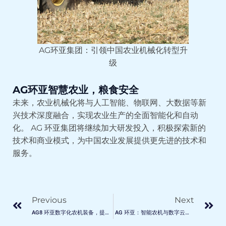
AG环亚集团：引领中国农业机械化转型升
级
AG环亚
智慧农业，粮食安全
未来，农业机械化将与人工智能、物联网、大数据等新
兴技术深度融合，实现农业生产的全面智能化和自动
化。 AG 环亚集团将继续加大研发投入，积极探索新的
技术和商业模式，为中国农业发展提供更先进的技术和
服务。
Prev
Ne
Previous
Next
AG8 环亚数字化农机装备，提供强有力的智慧农业新时代
AG 环亚：智能农机与数字云服务，护航国家夏粮丰收